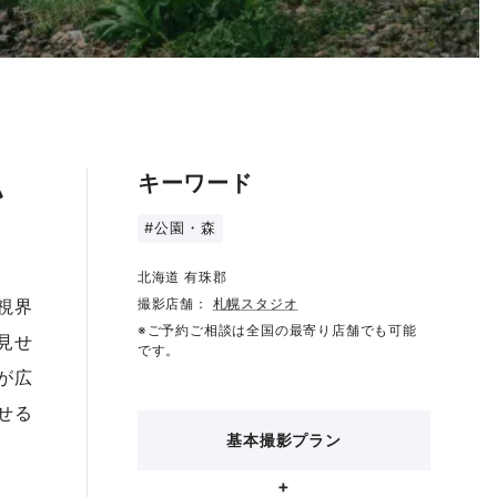
キーワード
い
#公園・森
北海道 有珠郡
視界
撮影店舗：
札幌スタジオ
※ご予約ご相談は全国の最寄り店舗でも可能
見せ
です。
が広
せる
基本撮影プラン