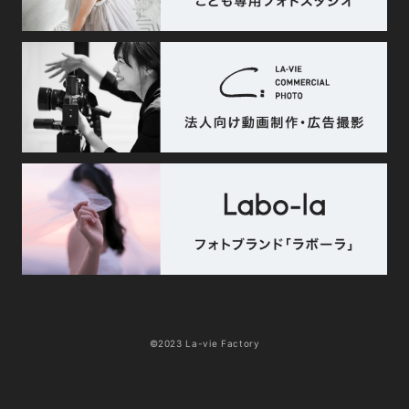
©2023 La-vie Factory