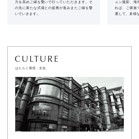
力を高めご縁を繋いで行っていただきます。そ
ョン撮影、海
の先に新たな式場との提携が進みまたご縁を繋
れば、ご家族
いでいきます。
通して、多様
CULTURE
はたらく環境・文化