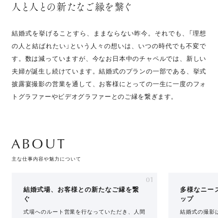
人と人との新たなご縁を繋ぐ
結婚式を挙げることすら、ままならない昨今。それでも、「理想
の人と結ばれたい」という人々の想いは、いつの時代でも不変で
す。数は減っていますが、今なお日本中のチャペルでは、新しい
夫婦が誕生し続けています。結婚式のプランの一部である、挙式
披露宴撮影の営業を通して、お客様にとっての一生に一度のフォ
トグラファーやビデオグラファーとのご縁を繋ぎます。
ABOUT
主な仕事内容や魅力について
01
結婚式場、お客様との新たなご縁を繋
多様なニー
ぐ
ップ
式場へのルート営業を行なっていただき、人間
結婚式の撮影