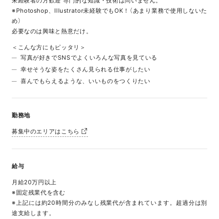
未経験者の方歓迎 専門的な知識・技術は問いません。
※Photoshop、Illustrator未経験でもOK！（あまり業務で使用しないた
め）
必要なのは興味と熱意だけ。
＜こんな方にもピッタリ＞
写真が好きでSNSでよくいろんな写真を見ている
幸せそうな姿をたくさん見られる仕事がしたい
喜んでもらえるような、いいものをつくりたい
勤務地
募集中のエリアはこちら
給与
月給20万円以上
※固定残業代を含む
※上記には約20時間分のみなし残業代が含まれています。超過分は別
途支給します。