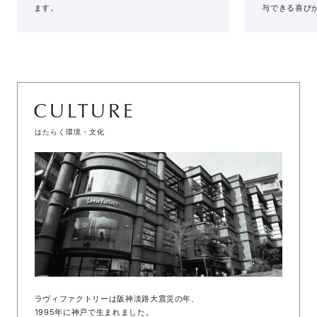
ます。
与できる喜び
CULTURE
はたらく環境・文化
ラヴィファクトリーは阪神淡路大震災の年、
1995年に神戸で生まれました。