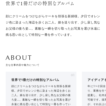
世界で1冊だけの特別なアルバム
顔にクリームをつけながらケーキを頬張る新婦様。夕日でオレン
ジ色に染まった海辺を歩くお二人。娘を送り出す、少し寂し気な
お父様の後ろ姿…。素敵な一瞬を切り取ったお写真を選び永遠に
残る思い出として特別な一冊を作っています。
ABOUT
主な仕事内容や魅力について
01
世界で1冊だけの特別なアルバム
アイディア
顔にクリームをつけながらケーキを頬張る新婦
年に1〜2回
様。夕日でオレンジ色に染まった海辺を歩くお
り、業務を行
二人。娘を送り出す、少し寂し気なお父様の後
提案し、社内
ろ姿…。素敵な一瞬を切り取ったお写真を選び
可能です。採
永遠に残る思い出として特別な一冊を作ってい
が、それ以上