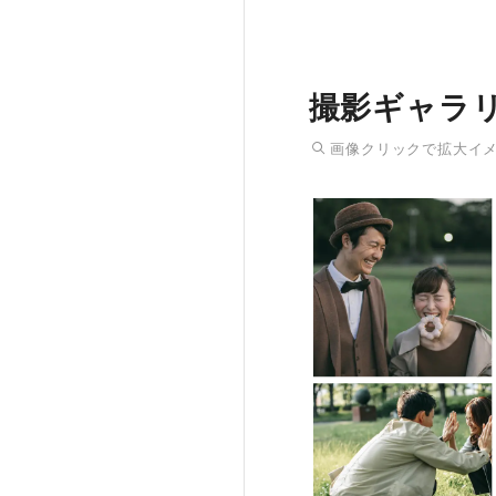
撮影ギャラ
画像
クリック
で拡大イ