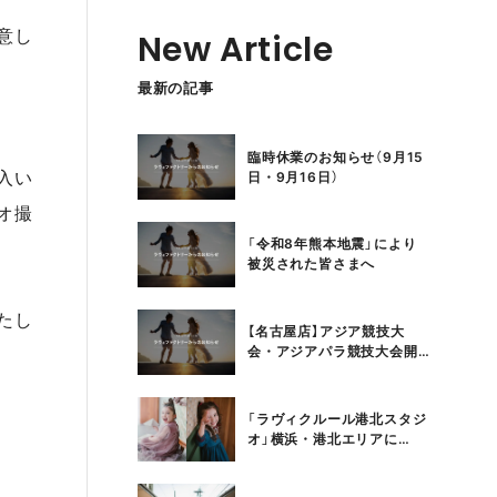
意し
New Article
最新の記事
臨時休業のお知らせ（9月15
入い
日・9月16日）
オ撮
「令和8年熊本地震」により
被災された皆さまへ
たし
【名古屋店】アジア競技大
会・アジアパラ競技大会開
催期間中のロケーション撮
影について
「ラヴィクルール港北スタジ
オ」横浜・港北エリアに
2026年3月19日オープン！