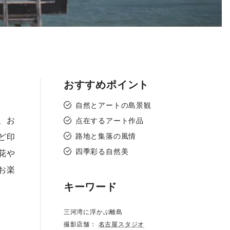
おすすめポイント
自然とアートの島景観
、お
点在するアート作品
ど印
路地と集落の風情
四季彩る自然美
花や
お楽
キーワード
三河湾に浮かぶ離島
撮影店舗：
名古屋スタジオ