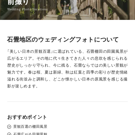
前撮り
Wedding Photo Location
石畳地区のウェディングフォトについて
「美しい日本の景観百選」に選ばれている、石畳棚田の田園風景が
広がるエリア。その地に代々生きてきた人々の息吹を感じられる
歴史がしっかり守られ、今に残る、石畳ならではの美しい景観が
魅力です。春は桜、夏は新緑、秋は紅葉と四季の彩りが歴史情緒
溢れる街並みと調和し、どこか懐かしい日本の原風景を感じる撮
影が楽しめます。
おすすめポイント
景観百選の棚田風景
石畳広がる田園景観