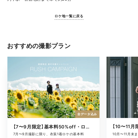
ロケ地一覧に戻る
おすすめの撮影プラン
全データ込み
【7〜9月限定】基本料50%off・ロケキャンペーン
10月〜11月
7月〜9月撮影に限り、衣装1着ロケの基本料