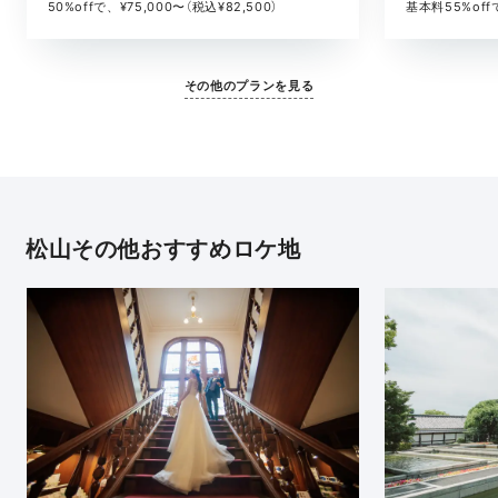
基本料55%offで
50%offで、¥75,000〜（税込¥82,500）
その他のプランを見る
松山その他おすすめロケ地