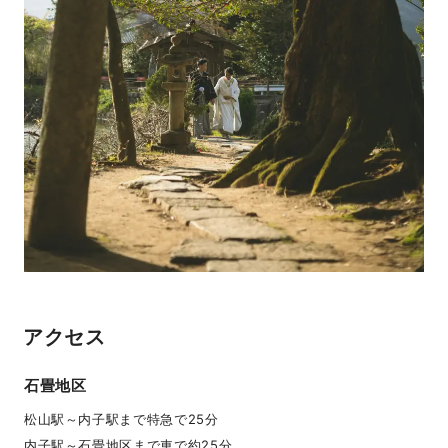
アクセス
石畳地区
松山駅～内子駅まで特急で25分
内子駅～石畳地区まで車で約25分