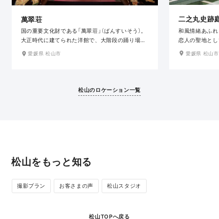
二之丸史跡
萬翠荘
和風情緒あふれ
国の重要文化財である「萬翠荘」（ばんすいそう）。
恋人の聖地とし
大正時代に建てられた洋館で、大階段の踊り場や
美しい情緒あふ
壁面に大きなステンドグラス、 家具や照明等にア
愛媛県 松山市
愛媛県 松山市
の人気スポット
ンティークな雰囲気が随所に残っており、ドレス
との相性も抜群の人気スポットです。
松山のロケーション一覧
松山をもっと知る
撮影プラン
お客さまの声
松山スタジオ
松山TOPへ戻る