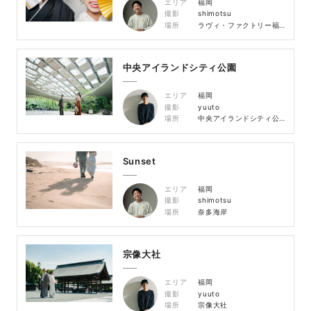
エリア
福岡
撮影
shimotsu
場所
ラヴィ・ファクトリー福岡店 スタジオ
中央アイランドシティ公園
エリア
福岡
撮影
yuuto
場所
中央アイランドシティ公園
Sunset
エリア
福岡
撮影
shimotsu
場所
奈多海岸
宗像大社
エリア
福岡
撮影
yuuto
場所
宗像大社