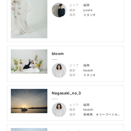
エリア
福岡
撮影
yuuto
場所
スタジオ
bloom
エリア
福岡
撮影
kazuki
場所
スタジオ
Nagasaki_no,3
エリア
福岡
撮影
kazuki
場所
長崎県 オリーブベイホテル