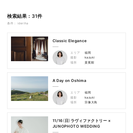
検索結果：31件
条件： ideriha
Classic Elegance
エリア
福岡
撮影
kazuki
場所
貴賓館
A Day on Oshima
エリア
福岡
撮影
kazuki
場所
宗像大島
11/16（日）ラヴィファクトリー ×
JUNOPHOTO WEDDING