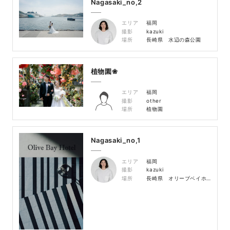
Nagasaki_no,2
エリア
福岡
撮影
kazuki
場所
長崎県 水辺の森公園
植物園❀
エリア
福岡
撮影
other
場所
植物園
Nagasaki_no,1
エリア
福岡
撮影
kazuki
場所
長崎県 オリーブベイホテル