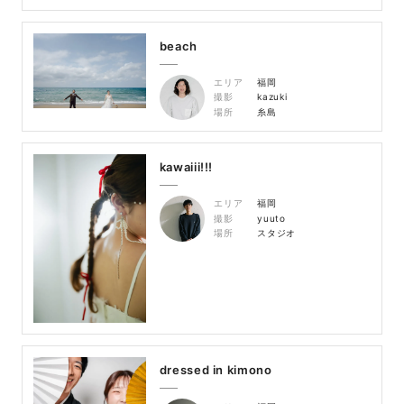
beach
エリア
福岡
撮影
kazuki
場所
糸島
kawaiii!!!
エリア
福岡
撮影
yuuto
場所
スタジオ
dressed in kimono