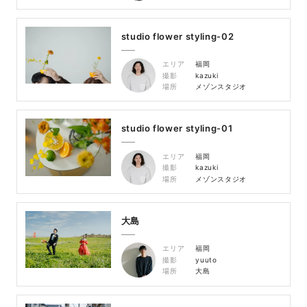
studio flower styling-02
エリア
福岡
撮影
kazuki
場所
メゾンスタジオ
studio flower styling-01
エリア
福岡
撮影
kazuki
場所
メゾンスタジオ
大島
エリア
福岡
撮影
yuuto
場所
大島