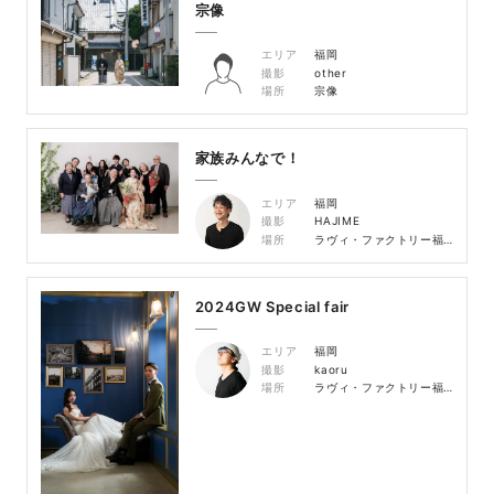
宗像
エリア
福岡
撮影
other
場所
宗像
家族みんなで！
エリア
福岡
撮影
HAJIME
場所
ラヴィ・ファクトリー福岡店 スタジオ
2024GW Special fair
エリア
福岡
撮影
kaoru
場所
ラヴィ・ファクトリー福岡店 スタジオ