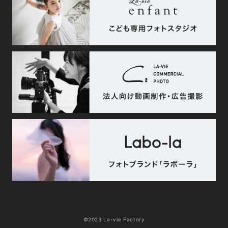
©2023 La-vie Factory