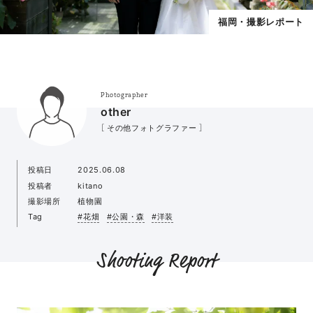
福岡・撮影レポート
Photographer
other
［ その他フォトグラファー ］
投稿日
2025.06.08
投稿者
kitano
撮影場所
植物園
Tag
#花畑
#公園・森
#洋装
Shooting Report