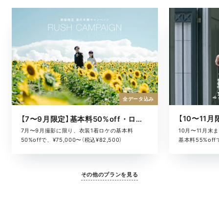
全データ込み
【7〜9月限定】基本料50%off・ロケキャンペーン
10月〜11月
7月〜9月撮影に限り、衣装1着ロケの基本料
基本料55%offで
50%offで、¥75,000〜（税込¥82,500）
その他のプランを見る