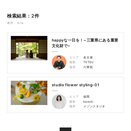
検索結果：2件
条件： Aria
happyな一日を！~三重県にある重要
文化財で~
エリア
名古屋
撮影
TETSU
場所
六華苑
studio flower styling-01
エリア
福岡
撮影
kazuki
場所
メゾンスタジオ