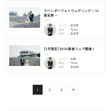
ラベンダーフォトウェディング～ In
富良野 ～
エリア
富良野
撮影
Tatsu
場所
富良野
【1月限定】2025新春フェア開催！
エリア
札幌
撮影
Tatsu
場所
富良野
1
2
3