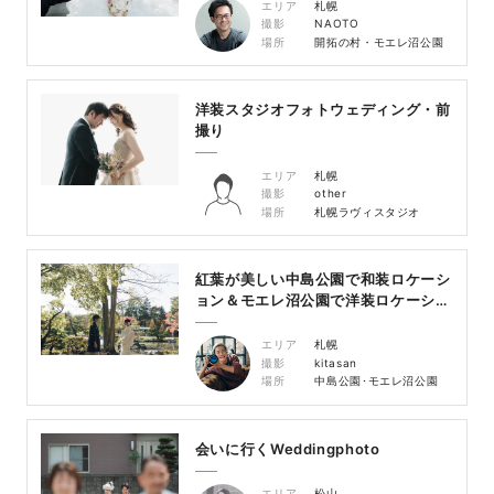
エリア
札幌
撮影
NAOTO
場所
開拓の村・モエレ沼公園
洋装スタジオフォトウェディング・前
撮り
エリア
札幌
撮影
other
場所
札幌ラヴィスタジオ
紅葉が美しい中島公園で和装ロケーシ
ョン＆モエレ沼公園で洋装ロケーショ
ン
エリア
札幌
撮影
kitasan
場所
中島公園･モエレ沼公園
会いに行くWeddingphoto
エリア
松山