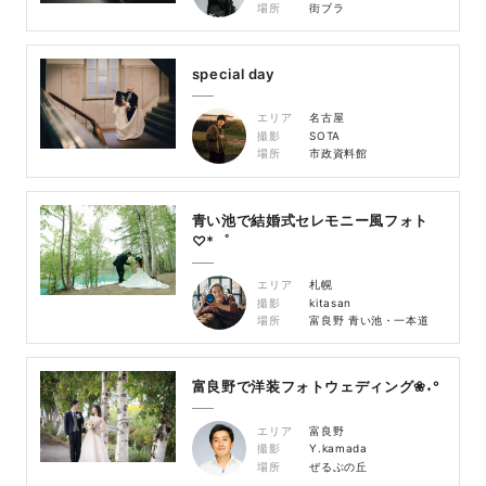
場所
街ブラ
special day
エリア
名古屋
撮影
SOTA
場所
市政資料館
青い池で結婚式セレモニー風フォト
♡*゜
エリア
札幌
撮影
kitasan
場所
富良野 青い池・一本道
富良野で洋装フォトウェディング❀˖°
エリア
富良野
撮影
Y.kamada
場所
ぜるぶの丘