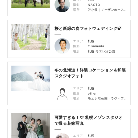
撮影
NAOTO
場所
苫小牧｜ノーザンホースパーク
桜と新緑の春フォトウェディング🍃
エリア
札幌
撮影
Y.kamada
場所
札幌 モエレ沼公園
冬の北海道！洋装ロケーション＆和装
スタジオフォト
エリア
札幌
撮影
other
場所
モエレ沼公園・ラヴィファクトリー札幌スタジオ
可愛すぎる！♡ 札幌メゾンスタジオ
で撮る花嫁写真
エリア
札幌