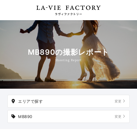
MB890の撮影レポート
Shooting Report
エリアで探す
変更
MB890
変更