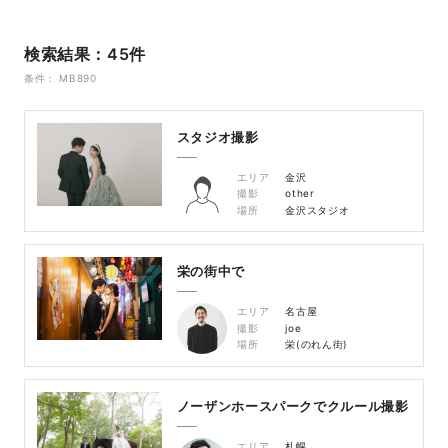
検索結果：45件
条件： MB890
スタジオ撮影
エリア
金沢
撮影
other
場所
金沢スタジオ
栄の街中で
エリア
名古屋
撮影
joe
場所
栄(のれん街)
ノーザンホースパークでクルール撮影
エリア
札幌