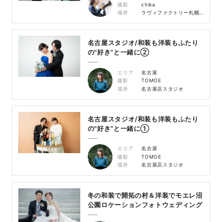
撮影
chika
場所
ラヴィファクトリー札幌メゾンスタジオ
名古屋スタジオ/和装も洋装もふたり
の"好き"と一緒に②
エリア
名古屋
撮影
TOMOE
場所
名古屋店スタジオ
名古屋スタジオ/和装も洋装もふたり
の"好き"と一緒に①
エリア
名古屋
撮影
TOMOE
場所
名古屋店スタジオ
冬の和装で開拓の村＆洋装でモエレ沼
公園ロケーションフォトウェディング