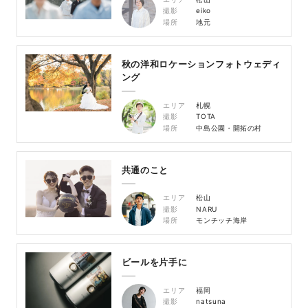
撮影
eiko
場所
地元
秋の洋和ロケーションフォトウェディ
ング
エリア
札幌
撮影
TOTA
場所
中島公園・開拓の村
共通のこと
エリア
松山
撮影
NARU
場所
モンチッチ海岸
ビールを片手に
エリア
福岡
撮影
natsuna