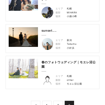
エリア
札幌
撮影
MIHARA
場所
小婚小樽
sunset....
エリア
新潟
撮影
Takumu
場所
小針浜
春のフォトウェディング｜モエレ沼公
園
エリア
札幌
撮影
other
場所
モエレ沼公園