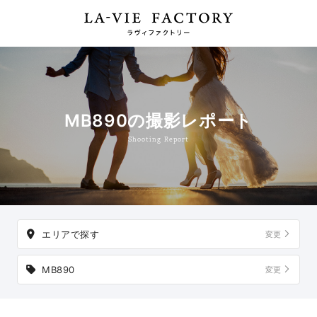
MB890の撮影レポート
Shooting Report
エリアで探す
変更
MB890
変更