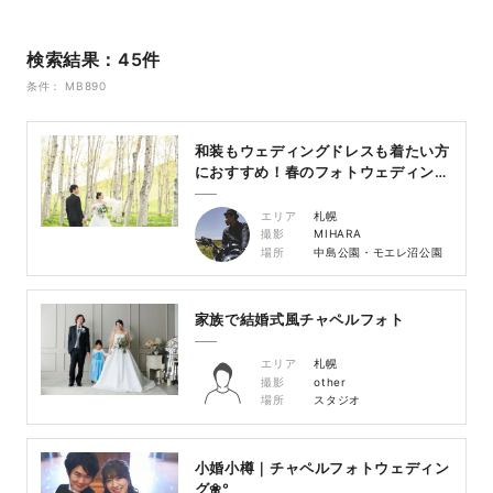
検索結果：45件
条件： MB890
和装もウェディングドレスも着たい方
におすすめ！春のフォトウェディング
❀
エリア
札幌
撮影
MIHARA
場所
中島公園・モエレ沼公園
家族で結婚式風チャペルフォト
エリア
札幌
撮影
other
場所
スタジオ
小婚小樽｜チャペルフォトウェディン
グ❀°