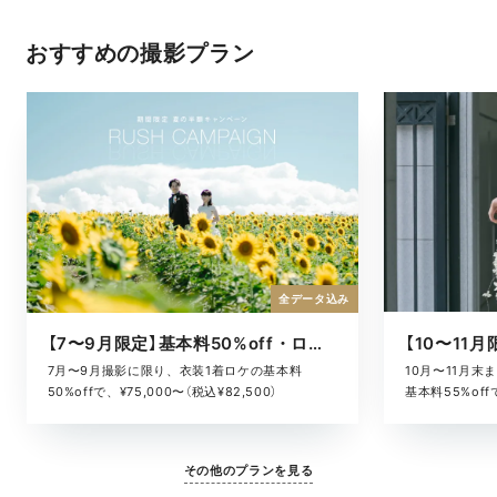
おすすめの撮影プラン
全データ込み
【7〜9月限定】基本料50%off・ロケキャンペーン
10月〜11月
7月〜9月撮影に限り、衣装1着ロケの基本料
基本料55%offで
50%offで、¥75,000〜（税込¥82,500）
その他のプランを見る