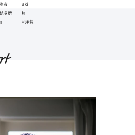
稿者
aki
影場所
la
ag
#洋装
rt