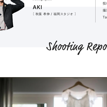
投
AKI
撮
［ 秋葉 孝伸 / 福岡スタジオ ］
T
Shooting Repo