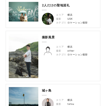
2人だけの聖地巡礼
エリア
横浜
撮影
USK
カテゴリ
ロケーション撮影
撮影風景
エリア
横浜
撮影
other
カテゴリ
ロケーション撮影
城ヶ島
エリア
横浜
撮影
tetsu