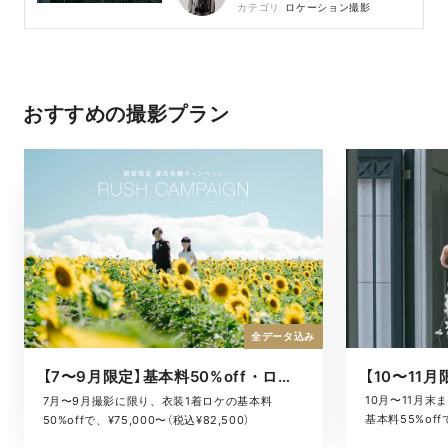
カテゴリ
ロケーション撮影
おすすめの撮影プラン
全データ込み
【7〜9月限定】基本料50%off・ロケキャンペーン
10月〜11月
7月〜9月撮影に限り、衣装1着ロケの基本料
基本料55%offで
50%offで、¥75,000〜（税込¥82,500）