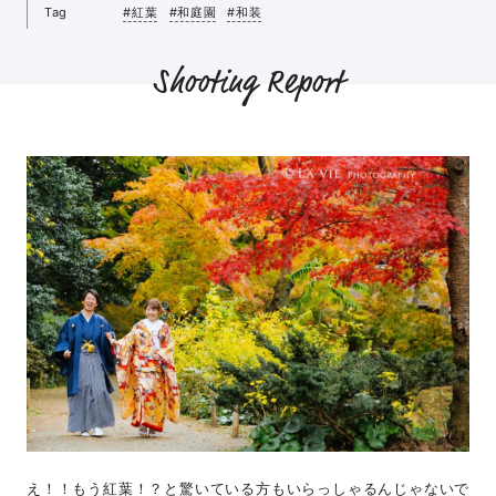
Tag
#紅葉
#和庭園
#和装
Shooting Report
え！！もう紅葉！？と驚いている方もいらっしゃるんじゃないで