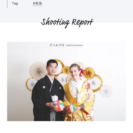
Tag
#和装
Shooting Report