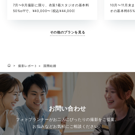
10月〜11月
7月〜9月撮影に限り、衣装1着スタジオの基本料
オの基本料65%o
50%offで、¥40,000〜（税込¥44,000）
¥52,800）
その他のプランを見る
撮影レポート
国際結婚
お問い合わせ
フォトプランナーがお二人にぴったりの撮影をご提案。
お悩みなどお気軽にご相談ください。