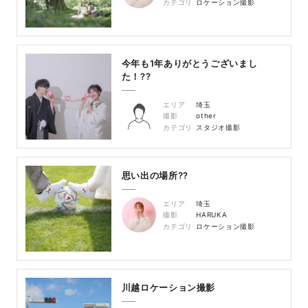
カテゴリ
ロケーション撮影
今年も1年ありがとうございまし
た！??
エリア
埼玉
撮影
other
カテゴリ
スタジオ撮影
思い出の場所??
エリア
埼玉
撮影
HARUKA
カテゴリ
ロケーション撮影
川越ロケーション撮影