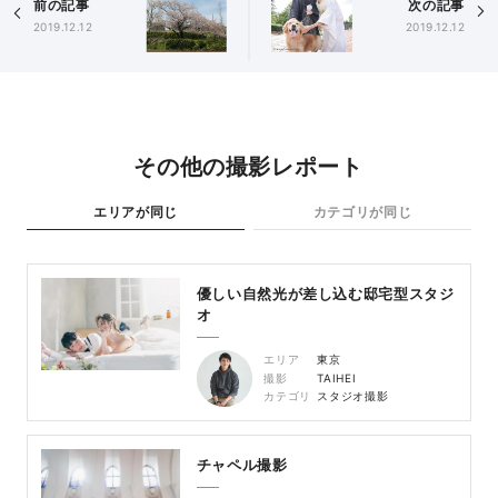
前の記事
次の記事
2019.12.12
2019.12.12
その他の撮影レポート
エリアが同じ
カテゴリが同じ
優しい自然光が差し込む邸宅型スタジ
オ
エリア
東京
撮影
TAIHEI
カテゴリ
スタジオ撮影
チャペル撮影