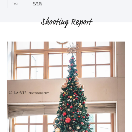
Tag
#洋装
Shooting Report