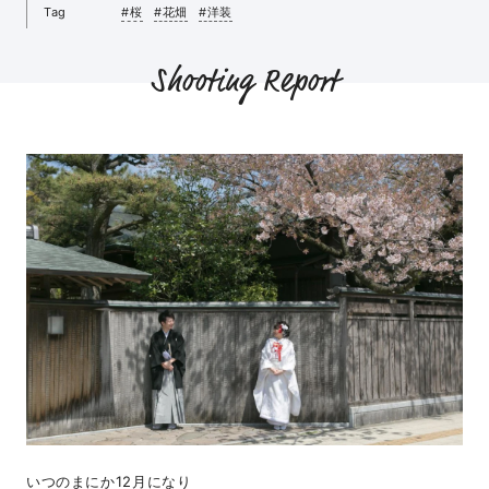
Tag
#桜
#花畑
#洋装
Shooting Report
いつのまにか12月になり