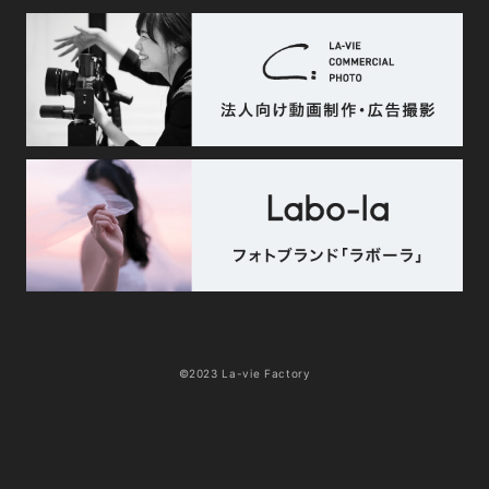
©2023 La-vie Factory