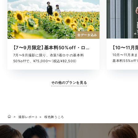
全データ込み
【7〜9月限定】基本料50%off・ロケキャンペーン
10月〜11月
7月〜9月撮影に限り、衣装1着ロケの基本料
基本料55%offで
50%offで、¥75,000〜（税込¥82,500）
その他のプランを見る
撮影レポート
桜色舞うころ