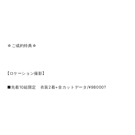
☆ご成約特典☆
【ロケーション撮影】
■先着10組限定 衣装2着+全カットデータ/¥98000?