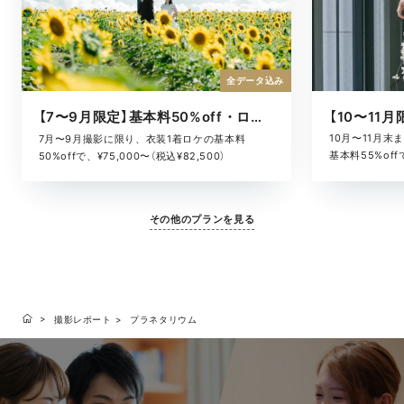
全データ込み
【7〜9月限定】基本料50%off・ロケキャンペーン
10月〜11月
7月〜9月撮影に限り、衣装1着ロケの基本料
基本料55%offで
50%offで、¥75,000〜（税込¥82,500）
その他のプランを見る
撮影レポート
プラネタリウム