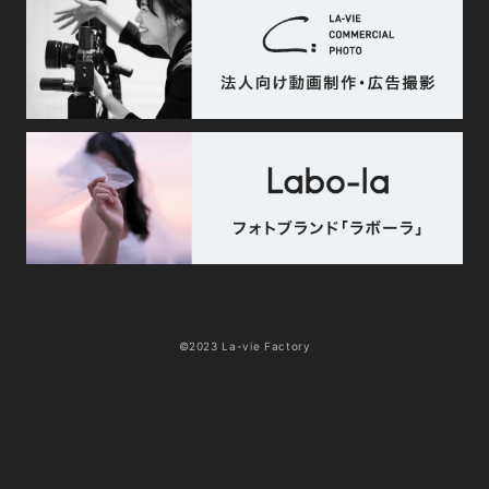
©2023 La-vie Factory