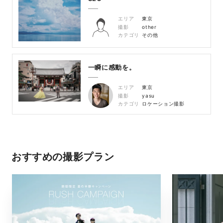
エリア
東京
撮影
other
カテゴリ
その他
一瞬に感動を。
エリア
東京
撮影
yasu
カテゴリ
ロケーション撮影
おすすめの撮影プラン