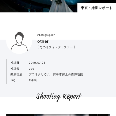
東京・撮影レポート
Photographer
other
［ その他フォトグラファー ］
投稿日
2019.07.23
投稿者
ayu
撮影場所
プラネタリウム 府中市郷土の森博物館
Tag
#洋装
Shooting Report