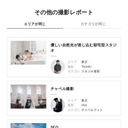
その他の撮影レポート
エリアが同じ
カテゴリが同じ
優しい自然光が差し込む邸宅型スタジ
オ
エリア
東京
撮影
TAIHEI
カテゴリ
スタジオ撮影
チャペル撮影
エリア
東京
撮影
sho
カテゴリ
チャペルフォト
SEO