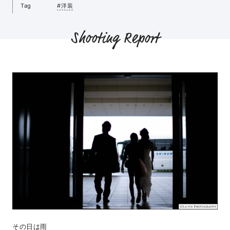
Tag
#洋装
Shooting Report
その日は雨