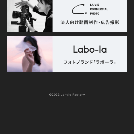
©2023 La-vie Factory