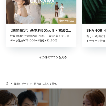
全データ込み
【期間限定】 基本料50%off・衣装2着ロケ
対象期間にご成約の方に限り、衣装1着ロケ＋全
新しい結婚記念
データ込が¥75,000〜（税込¥82,500）
トーリーで叶える
その他のプランを見る
撮影レポート
雨だけに見える景色