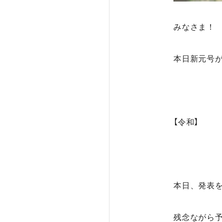
みなさま！
本日新元号
【令和】
本日、発表
残念ながら