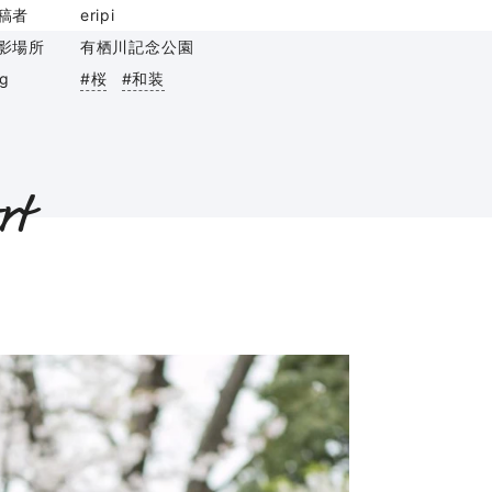
稿者
eripi
影場所
有栖川記念公園
ag
#桜
#和装
rt