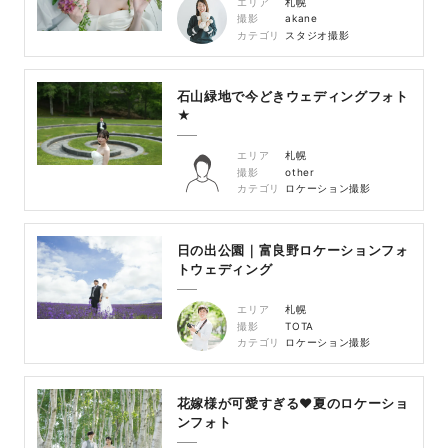
エリア
札幌
撮影
akane
カテゴリ
スタジオ撮影
石山緑地で今どきウェディングフォト
★
エリア
札幌
撮影
other
カテゴリ
ロケーション撮影
日の出公園｜富良野ロケーションフォ
トウェディング
エリア
札幌
撮影
TOTA
カテゴリ
ロケーション撮影
花嫁様が可愛すぎる♥夏のロケーショ
ンフォト