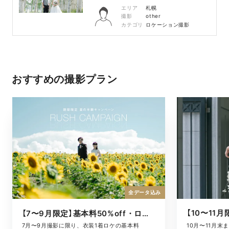
エリア
札幌
撮影
other
カテゴリ
ロケーション撮影
おすすめの撮影プラン
全データ込み
【7〜9月限定】基本料50%off・ロケキャンペーン
10月〜11月
7月〜9月撮影に限り、衣装1着ロケの基本料