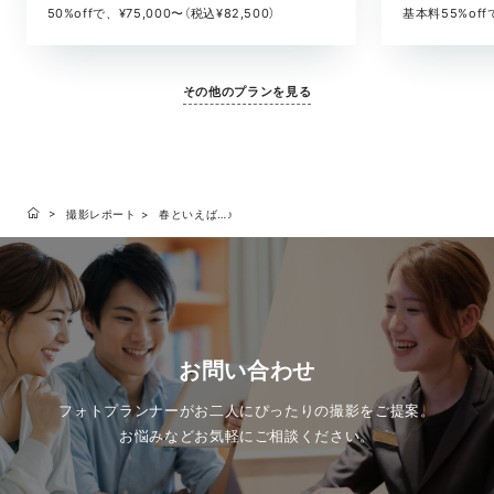
基本料55%offで
50%offで、¥75,000〜（税込¥82,500）
その他のプランを見る
撮影レポート
春といえば…♪
お問い合わせ
フォトプランナーがお二人にぴったりの撮影をご提案。
お悩みなどお気軽にご相談ください。