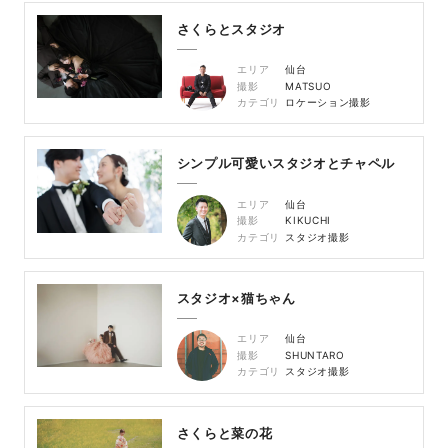
さくらとスタジオ
エリア
仙台
撮影
MATSUO
カテゴリ
ロケーション撮影
シンプル可愛いスタジオとチャペル
エリア
仙台
撮影
KIKUCHI
カテゴリ
スタジオ撮影
スタジオ×猫ちゃん
エリア
仙台
撮影
SHUNTARO
カテゴリ
スタジオ撮影
さくらと菜の花