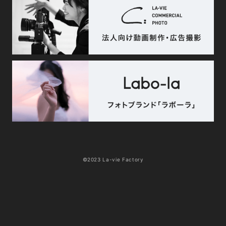
©2023 La-vie Factory