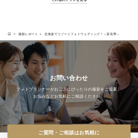
安心してお選びいただける、ベーシックなプラン
寧に描いていき
です。
の日すべてが思
ルバムとして形
ランです。
撮影レポート
北海道でリゾートフォトウェディング！～富良野～
お問い合わせ
フォトプランナーがお二人にぴったりの撮影をご提案。
お悩みなどお気軽にご相談ください。
ご質問・ご相談はお気軽に