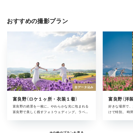
おすすめの撮影プラン
全データ込み
富良野（ロケ１ヶ所・衣装１着）
富良野の絶景を一枚に。やわらかな光に包まれる
好きな場所で、
富良野で美しく残すフォトウェディング。ラベン
けで特別。 時
ダー畑や丘の風景だけでなく、その日の空気や
を、そのまま写
光、ふとした表情まで丁寧に残します。 美容スタ
した瞬間まで。
ッフが同行しながらサポート。はじめての方にも
み合わせながら
その他のプランを見る