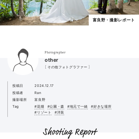
富良野・撮影レポート
Photographer
other
［ その他フォトグラファー ］
投稿日
2024.12.17
投稿者
Ran
撮影場所
富良野
Tag
#花畑
#公園・森
#地元で一緒
#好きな場所
#リゾート
#洋装
Shooting Report