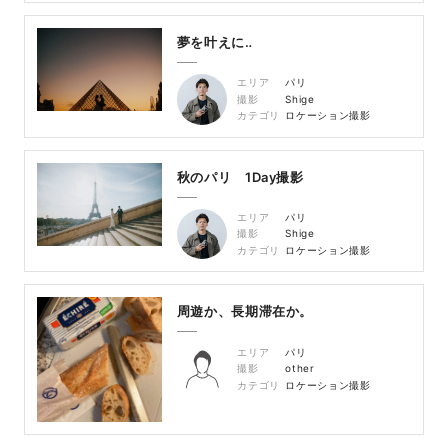
夢を叶えに‥
エリア
パリ
撮影
Shige
カテゴリ
ロケーション撮影
秋のパリ 1Day撮影
エリア
パリ
撮影
Shige
カテゴリ
ロケーション撮影
周遊か、長期滞在か。
エリア
パリ
撮影
other
カテゴリ
ロケーション撮影