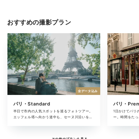
おすすめの撮影プラン
全データ込み
パリ・Standard
パリ・Pre
半日で市内の人気スポットを巡るフォトツアー。
1日かけてパリ
エッフェル塔へ向かう道中も、セーヌ川沿いを並
ー。時間をたっ
んで歩く時間も、「パリで過ごした時間」をそのま
の移ろいまで美
ま残したいおふたりへ。撮影・衣裳・ヘアメイ
ルバムがセット
ク・撮影データも含めた撮影プランです。
も大切にしたい
その他のプランを見る