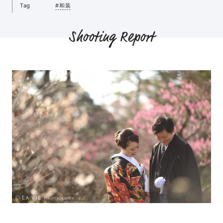
Tag
#和装
Shooting Report