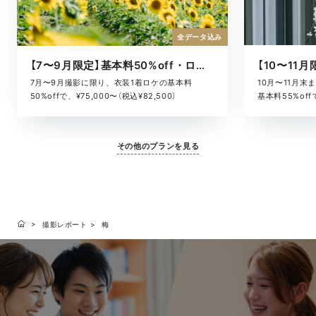
全データ込み
【7〜9月限定】基本料50%off・ロケキャンペーン
10月〜11月
7月〜9月撮影に限り、衣装1着ロケの基本料
基本料55%offで
50%offで、¥75,000〜（税込¥82,500）
その他のプランを見る
撮影レポート
梅