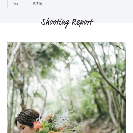
Tag
#洋装
Shooting Report