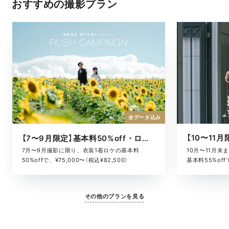
おすすめの撮影プラン
全データ込み
【7〜9月限定】基本料50%off・ロケキャンペーン
10月〜11月
7月〜9月撮影に限り、衣装1着ロケの基本料
基本料55%offで
50%offで、¥75,000〜（税込¥82,500）
その他のプランを見る