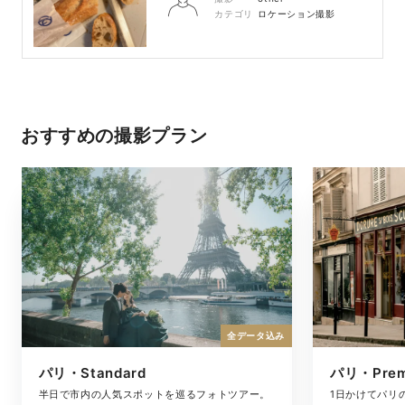
カテゴリ
ロケーション撮影
おすすめの撮影プラン
全データ込み
パリ・Standard
パリ・Pre
半日で市内の人気スポットを巡るフォトツアー。
1日かけてパリ