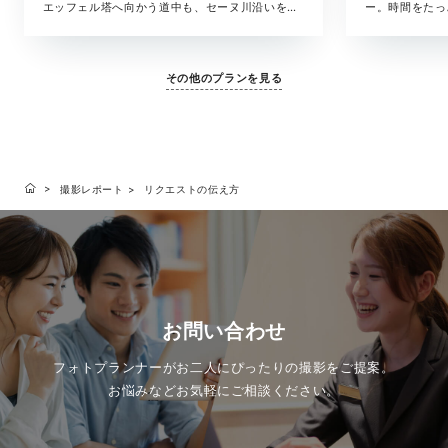
エッフェル塔へ向かう道中も、セーヌ川沿いを並
ー。時間をたっ
んで歩く時間も、「パリで過ごした時間」をそのま
の移ろいまで美
ま残したいおふたりへ。撮影・衣裳・ヘアメイ
ルバムがセット
ク・撮影データも含めた撮影プランです。
も大切にしたい
その他のプランを見る
撮影レポート
リクエストの伝え方
お問い合わせ
フォトプランナーがお二人にぴったりの撮影をご提案。
お悩みなどお気軽にご相談ください。