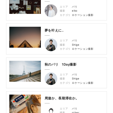
エリア
パリ
撮影
eiko
カテゴリ
ロケーション撮影
夢を叶えに‥
エリア
パリ
撮影
Shige
カテゴリ
ロケーション撮影
秋のパリ 1Day撮影
エリア
パリ
撮影
Shige
カテゴリ
ロケーション撮影
周遊か、長期滞在か。
エリア
パリ
撮影
other