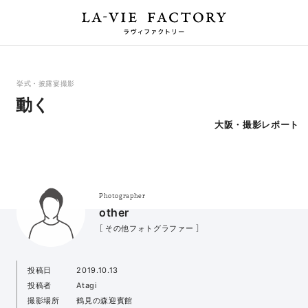
挙式・披露宴撮影
動く
大阪・撮影レポート
Photographer
other
［ その他フォトグラファー ］
投稿日
2019.10.13
投稿者
Atagi
撮影場所
鶴見の森迎賓館