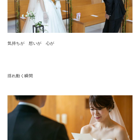
気持ちが 想いが 心が
揺れ動く瞬間