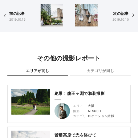
前の記事
次の記事
2019.10.15
2019.10.10
その他の撮影レポート
エリアが同じ
カテゴリが同じ
絶景！龍王ヶ淵で和装撮影
エリア
大阪
撮影
ATSUSHI
カテゴリ
ロケーション撮影
曽爾高原で光を浴びて