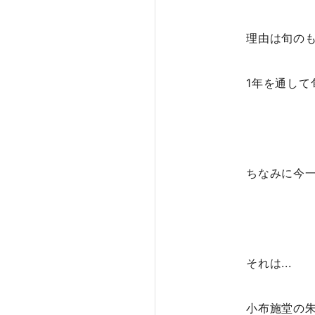
理由は旬の
1年を通し
ちなみに今
それは...
小布施堂の