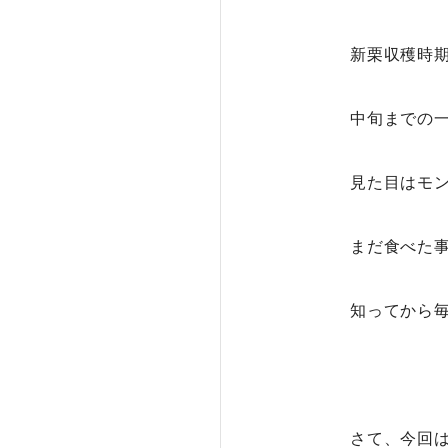
新栗収穫時期の
中旬までの
見た目はモ
まだ食べた
知ってから
さて、今回