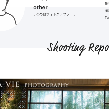
投
other
撮
［ その他フォトグラファー ］
T
Shooting Repo