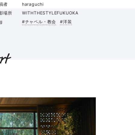
稿者
haraguchi
影場所
WITHTHESTYLEFUKUOKA
ag
#チャペル・教会
#洋装
rt