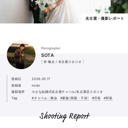
名古屋・撮影レポート
Photographer
SOTA
［ 井 颯太 / 名古屋スタジオ ］
投稿日
2026.05.17
投稿者
nodo
撮影場所
小さな結婚式名古屋チャペル/名古屋店スタジオ
Tag
#チャペル・教会
#家族（両親・子供）
#洋装
#和装
Shooting Report