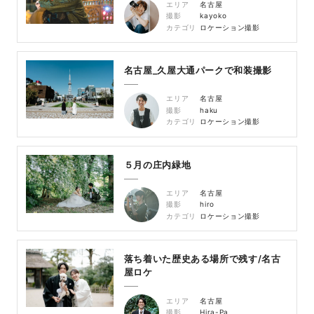
エリア
名古屋
撮影
kayoko
カテゴリ
ロケーション撮影
名古屋_久屋大通パークで和装撮影
エリア
名古屋
撮影
haku
カテゴリ
ロケーション撮影
５月の庄内緑地
エリア
名古屋
撮影
hiro
カテゴリ
ロケーション撮影
落ち着いた歴史ある場所で残す/名古
屋ロケ
エリア
名古屋
撮影
Hira-Pa