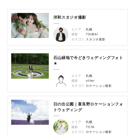
洋和スタジオ撮影
エリア
札幌
撮影
TSUBAI
カテゴリ
スタジオ撮影
石山緑地で今どきウェディングフォト
★
エリア
札幌
撮影
other
カテゴリ
ロケーション撮影
日の出公園｜富良野ロケーションフォ
トウェディング
エリア
札幌
撮影
TOTA
カテゴリ
ロケーション撮影