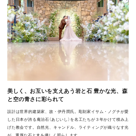
美しく、お互いを支えあう岩と石 豊かな光、森
と空の青さに彩られて
設計は世界的建築家、故・伊丹潤氏。彫刻家イサム・ノグチが愛
した日本が誇る庵治石（あじいし）を名工たちが３年かけて積み上
げた教会です。自然光、キャンドル、ライティングが織りなす光
が、重厚な石と木を優しく照らします。