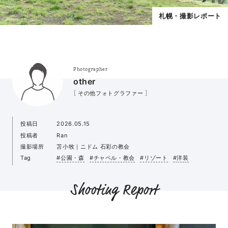
札幌・撮影レポート
Photographer
other
［ その他フォトグラファー ］
投稿日
2026.05.15
投稿者
Ran
撮影場所
苫小牧｜ニドム 石彩の教会
Tag
#公園・森
#チャペル・教会
#リゾート
#洋装
Shooting Report