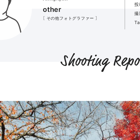
投
other
撮
［ その他フォトグラファー ］
T
Shooting Repo