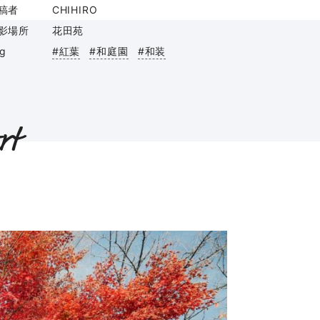
稿者
CHIHIRO
影場所
花田苑
ag
#紅葉
#和庭園
#和装
rt