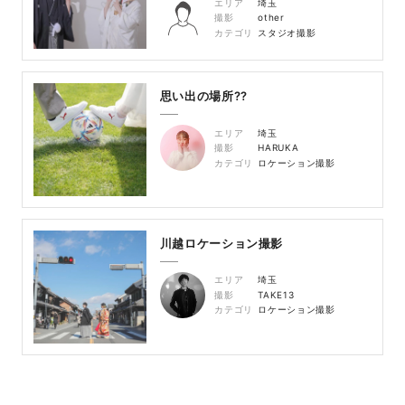
エリア
埼玉
撮影
other
カテゴリ
スタジオ撮影
思い出の場所??
エリア
埼玉
撮影
HARUKA
カテゴリ
ロケーション撮影
川越ロケーション撮影
エリア
埼玉
撮影
TAKE13
カテゴリ
ロケーション撮影