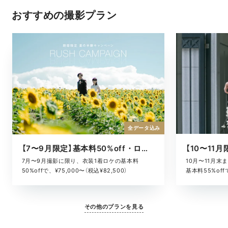
おすすめの撮影プラン
全データ込み
【7〜9月限定】基本料50%off・ロケキャンペーン
10月〜11月
7月〜9月撮影に限り、衣装1着ロケの基本料
基本料55%offで
50%offで、¥75,000〜（税込¥82,500）
その他のプランを見る