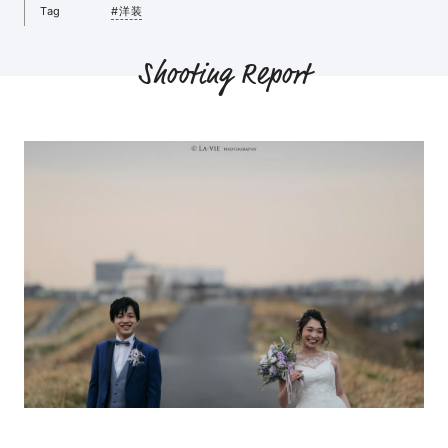
Tag
#洋装
Shooting Report