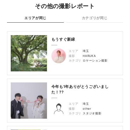
その他の撮影レポート
エリアが同じ
カテゴリが同じ
もうすぐ新緑
エリア
埼玉
撮影
HARUKA
カテゴリ
ロケーション撮影
今年も1年ありがとうございまし
た！??
エリア
埼玉
撮影
other
カテゴリ
スタジオ撮影