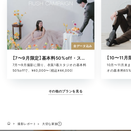
全データ込み
【7〜9月限定】基本料50%off・スタジオキャンペーン
10月〜11月
7月〜9月撮影に限り、衣装1着スタジオの基本料
オの基本料65%o
50%offで、¥40,000〜（税込¥44,000）
¥52,800）
その他のプランを見る
撮影レポート
大切な家族①