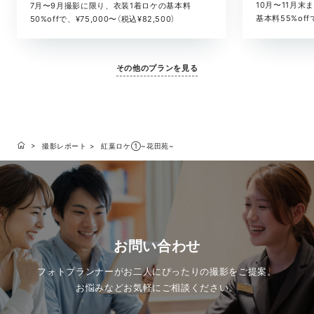
10月〜11月
7月〜9月撮影に限り、衣装1着ロケの基本料
基本料55%offで
50%offで、¥75,000〜（税込¥82,500）
その他のプランを見る
撮影レポート
紅葉ロケ①~花田苑~
お問い合わせ
フォトプランナーがお二人にぴったりの撮影をご提案。
お悩みなどお気軽にご相談ください。