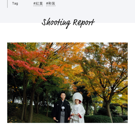
Tag
#紅葉
#和装
Shooting Report