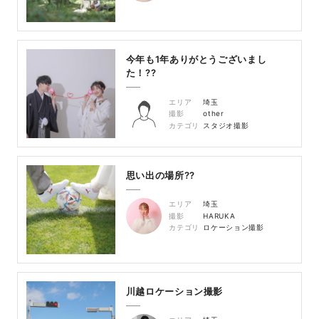
今年も1年ありがとうございまし
た！??
エリア
埼玉
撮影
other
カテゴリ
スタジオ撮影
思い出の場所??
エリア
埼玉
撮影
HARUKA
カテゴリ
ロケーション撮影
川越ロケーション撮影