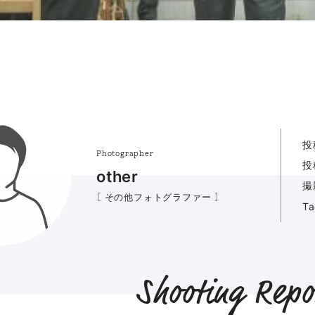
投
Photographer
投
other
撮
［ その他フォトグラファー ］
T
Shooting Repo