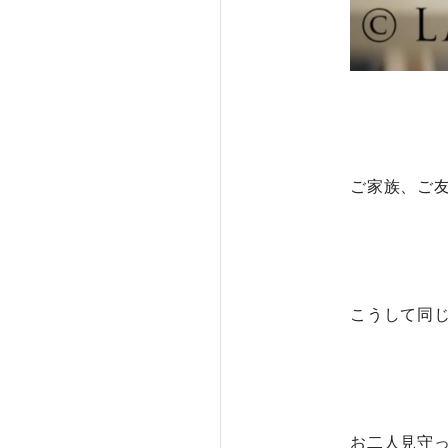
ご家族、ご
こうして同
お二人見守