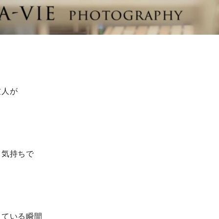
友人が
じ気持ちで
っている瞬間