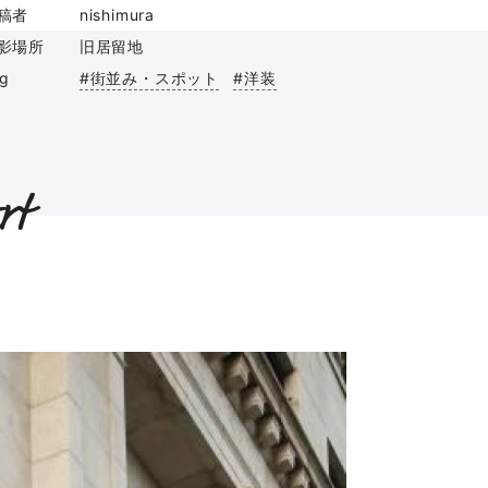
稿者
nishimura
影場所
旧居留地
ag
#街並み・スポット
#洋装
rt