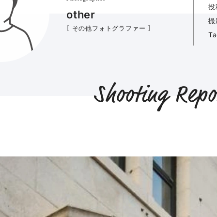
投
other
撮
［ その他フォトグラファー ］
T
Shooting Repo