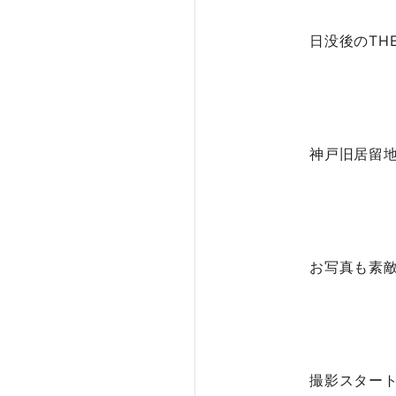
日没後のTH
神戸旧居留
お写真も素
撮影スター