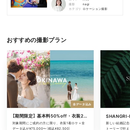
撮影
nagi
カテゴリ
ロケーション撮影
おすすめの撮影プラン
全データ込み
【期間限定】 基本料50%off・衣装2着ロケ
対象期間にご成約の方に限り、衣装1着ロケ＋全
新しい結婚記念
データ込が¥75,000〜（税込¥82,500）
トーリーで叶える