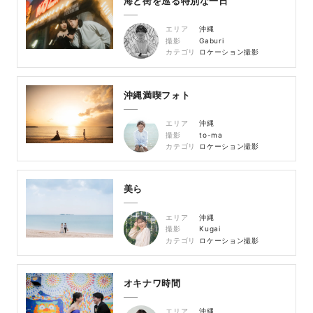
海と街を巡る特別な一日
エリア
沖縄
撮影
Gaburi
カテゴリ
ロケーション撮影
沖縄満喫フォト
エリア
沖縄
撮影
to-ma
カテゴリ
ロケーション撮影
美ら
エリア
沖縄
撮影
Kugai
カテゴリ
ロケーション撮影
オキナワ時間
エリア
沖縄