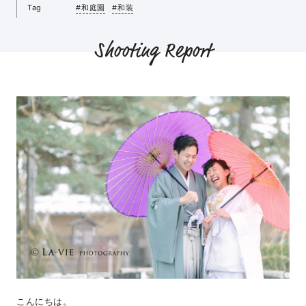
Tag
#和庭園
#和装
Shooting Report
こんにちは。