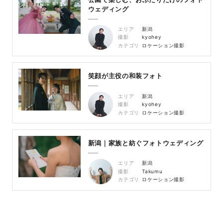
ウェディング
エリア
新潟
撮影
kyohey
カテゴリ
ロケーション撮影
笑顔が主役の和装フォト
エリア
新潟
撮影
kyohey
カテゴリ
ロケーション撮影
新潟｜家族と紡ぐフォトウェディング
エリア
新潟
撮影
Takumu
カテゴリ
ロケーション撮影