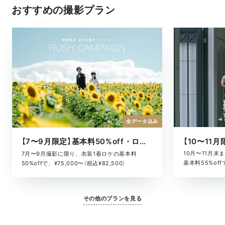
おすすめの撮影プラン
全データ込み
【7〜9月限定】基本料50%off・ロケキャンペーン
10月〜11月
7月〜9月撮影に限り、衣装1着ロケの基本料
基本料55%offで
50%offで、¥75,000〜（税込¥82,500）
その他のプランを見る