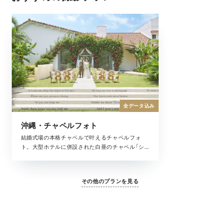
全データ込み
沖縄・チャペルフォト
結婚式場の本格チャペルで叶えるチャペルフォ
ト。大型ホテルに併設された白亜のチャペル「シ
ーシェルブルー」と、恩納村の美しい海とガーデ
ン邸宅型のチャペル「ブルーインフィニティ」。お
好みのチャペルから選べて、まるで結婚式のよう
その他のプランを見る
なフォトウェディングを叶えてくれる全撮影デー
タがセットになったプランです。