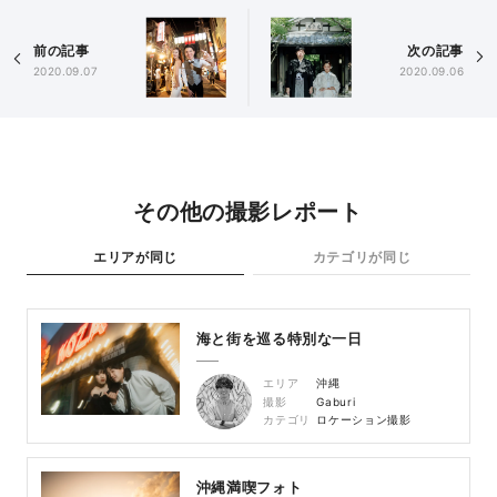
前の記事
次の記事
2020.09.07
2020.09.06
その他の撮影レポート
エリアが同じ
カテゴリが同じ
海と街を巡る特別な一日
エリア
沖縄
撮影
Gaburi
カテゴリ
ロケーション撮影
沖縄満喫フォト