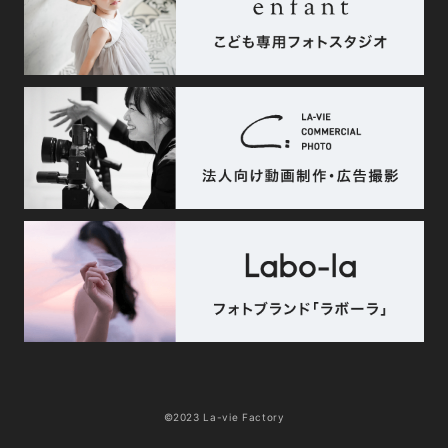
©2023 La-vie Factory