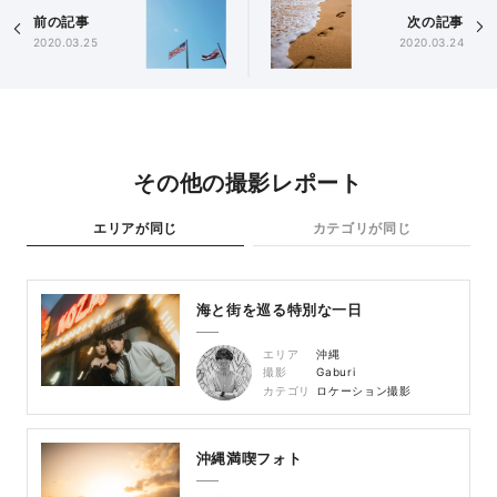
前の記事
次の記事
2020.03.25
2020.03.24
その他の撮影レポート
エリアが同じ
カテゴリが同じ
海と街を巡る特別な一日
エリア
沖縄
撮影
Gaburi
カテゴリ
ロケーション撮影
沖縄満喫フォト