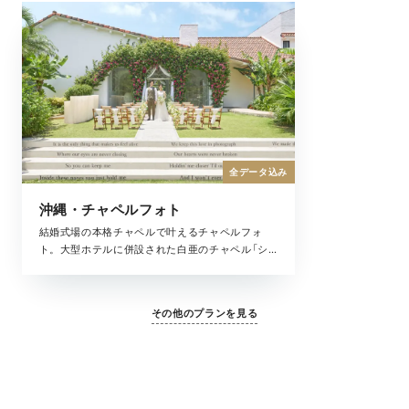
全データ込み
沖縄・チャペルフォト
結婚式場の本格チャペルで叶えるチャペルフォ
ト。大型ホテルに併設された白亜のチャペル「シ
ーシェルブルー」と、恩納村の美しい海とガーデ
ン邸宅型のチャペル「ブルーインフィニティ」。お
好みのチャペルから選べて、まるで結婚式のよう
その他のプランを見る
なフォトウェディングを叶えてくれる全撮影デー
タがセットになったプランです。