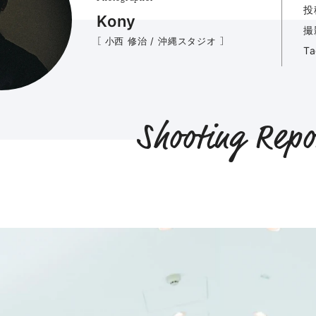
投
Kony
撮
［ 小西 修治 / 沖縄スタジオ ］
T
Shooting Repo