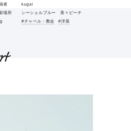
稿者
kugai
影場所
シーシェルブルー 美々ビーチ
ag
#チャペル・教会
#洋装
rt