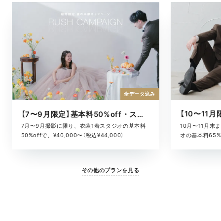
全データ込み
【7〜9月限定】基本料50%off・スタジオキャンペーン
10月〜11月
7月〜9月撮影に限り、衣装1着スタジオの基本料
オの基本料65%o
50%offで、¥40,000〜（税込¥44,000）
¥52,800）
その他のプランを見る