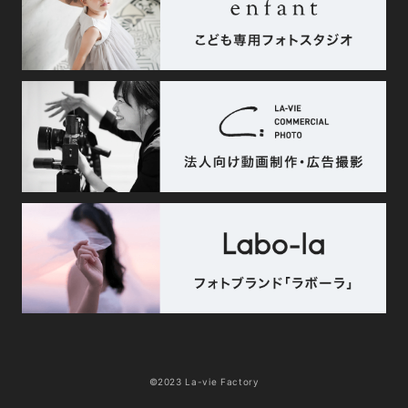
©2023 La-vie Factory