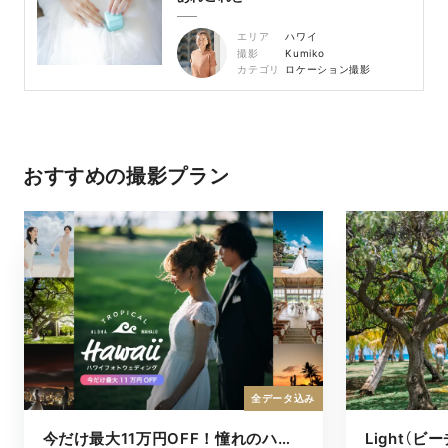
エリア
ハワイ
撮影
Kumiko
カテゴリ
ロケーション撮影
おすすめの撮影プラン
全データ込み
今だけ最大11万円OFF！憧れのハワイフォト
Light（ビ