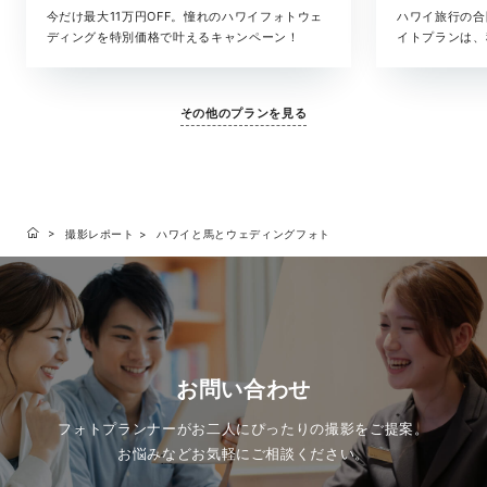
今だけ最大11万円OFF。憧れのハワイフォトウェ
ハワイ旅行の合
ディングを特別価格で叶えるキャンペーン！
イトプランは、
た、気軽に叶う
ヘアメイク・撮
に含まれている
その他のプランを見る
となく、旅のス
す。「きちんと
りな準備はした
いい、ハワイら
撮影レポート
ハワイと馬とウェディングフォト
お問い合わせ
フォトプランナーがお二人にぴったりの撮影をご提案。
お悩みなどお気軽にご相談ください。