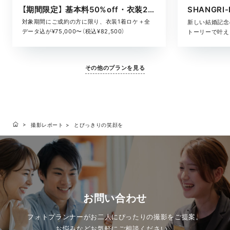
【期間限定】 基本料50%off・衣装2着ロケ
対象期間にご成約の方に限り、衣装1着ロケ＋全
新しい結婚記念
データ込が¥75,000〜（税込¥82,500）
トーリーで叶える
その他のプランを見る
撮影レポート
とびっきりの笑顔を
お問い合わせ
フォトプランナーがお二人にぴったりの撮影をご提案。
お悩みなどお気軽にご相談ください。