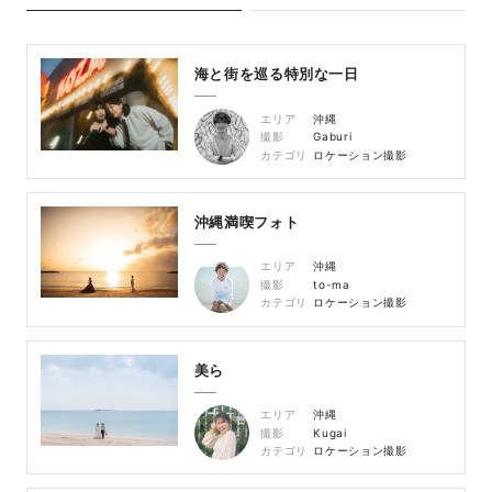
海と街を巡る特別な一日
エリア
沖縄
撮影
Gaburi
カテゴリ
ロケーション撮影
沖縄満喫フォト
エリア
沖縄
撮影
to-ma
カテゴリ
ロケーション撮影
美ら
エリア
沖縄
撮影
Kugai
カテゴリ
ロケーション撮影