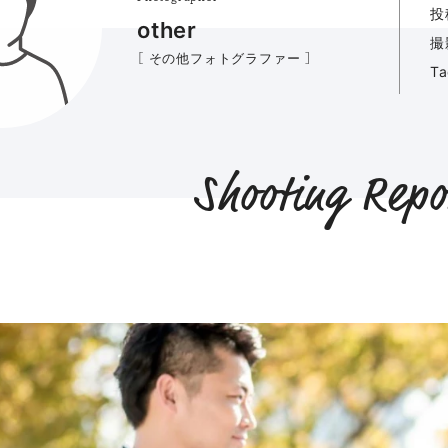
投
other
撮
［ その他フォトグラファー ］
T
Shooting Repo