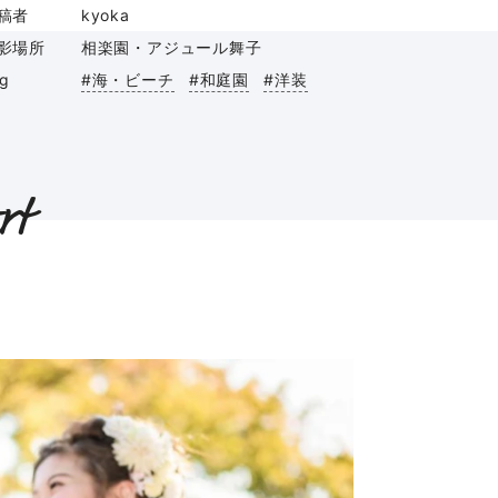
稿者
kyoka
影場所
相楽園・アジュール舞子
ag
#海・ビーチ
#和庭園
#洋装
rt