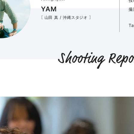
投
YAM
撮
［ 山田 真 / 沖縄スタジオ ］
T
Shooting Repo