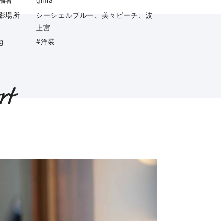
稿者
gima
影場所
シーシェルブルー、美々ビーチ、波
上宮
ag
#洋装
rt