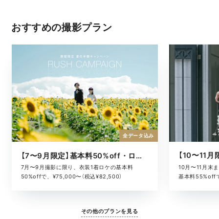
おすすめの撮影プラン
全データ込み
【7〜9月限定】基本料50%off・ロケキャンペーン
10月〜11月
7月〜9月撮影に限り、衣装1着ロケの基本料
基本料55%offで
50%offで、¥75,000〜（税込¥82,500）
その他のプランを見る