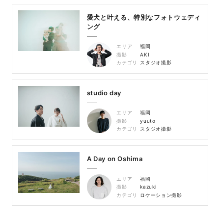
愛犬と叶える、特別なフォトウェディ
ング
エリア
福岡
撮影
AKI
カテゴリ
スタジオ撮影
studio day
エリア
福岡
撮影
yuuto
カテゴリ
スタジオ撮影
A Day on Oshima
エリア
福岡
撮影
kazuki
カテゴリ
ロケーション撮影