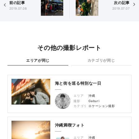
前の記事
次の記事
2019.07.08
2019.07.07
その他の撮影レポート
エリアが同じ
カテゴリが同じ
海と街を巡る特別な一日
エリア
沖縄
撮影
Gaburi
カテゴリ
ロケーション撮影
沖縄満喫フォト
エリア
沖縄