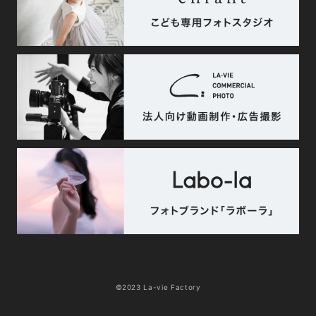
©2023 La-vie Factory