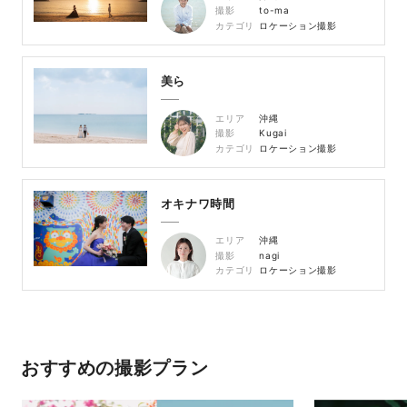
撮影
to-ma
カテゴリ
ロケーション撮影
美ら
エリア
沖縄
撮影
Kugai
カテゴリ
ロケーション撮影
オキナワ時間
エリア
沖縄
撮影
nagi
カテゴリ
ロケーション撮影
おすすめの撮影プラン