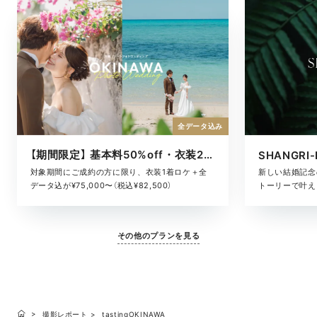
全データ込み
【期間限定】 基本料50%off・衣装2着ロケ
対象期間にご成約の方に限り、衣装1着ロケ＋全
新しい結婚記念
データ込が¥75,000〜（税込¥82,500）
トーリーで叶える
その他のプランを見る
撮影レポート
tastingOKINAWA